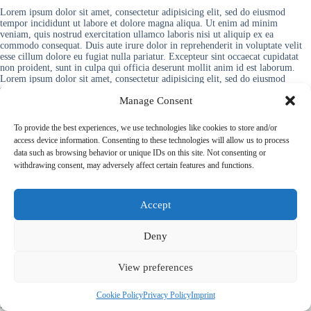
Lorem ipsum dolor sit amet, consectetur adipisicing elit, sed do eiusmod
tempor incididunt ut labore et dolore magna aliqua. Ut enim ad minim
veniam, quis nostrud exercitation ullamco laboris nisi ut aliquip ex ea
commodo consequat. Duis aute irure dolor in reprehenderit in voluptate velit
esse cillum dolore eu fugiat nulla pariatur. Excepteur sint occaecat cupidatat
non proident, sunt in culpa qui officia deserunt mollit anim id est laborum.
Lorem ipsum dolor sit amet, consectetur adipisicing elit, sed do eiusmod
tempor incididunt ut labore et dolore magna aliqua. Ut enim ad minim
Manage Consent
veniam, quis nostrud exercitation ullamco laboris nisi ut aliquip ex ea
commodo consequat. Duis aute irure dolor in reprehenderit in voluptate velit
esse cillum dolore eu fugiat nulla pariatur.
To provide the best experiences, we use technologies like cookies to store and/or
access device information. Consenting to these technologies will allow us to process
data such as browsing behavior or unique IDs on this site. Not consenting or
withdrawing consent, may adversely affect certain features and functions.
Accept
Deny
View preferences
© 2022 PriorApps GmbH- All rights reserved –
Imprint
|
Privacy
Cookie Policy
Privacy Policy
Imprint
Policy